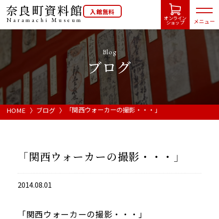
奈良町資料館
入館無料
オンライン
Naramachi
Museum
メニュー
ショップ
Blog
ブログ
HOME
開館カレンダー
「関西ウォーカーの撮影・・・」
HOME
ブログ
展示会・イベント情報
「関西ウォーカーの撮影・・・」
ご利用案内
2014.08.01
当館について
「関西ウォーカーの撮影・・・」