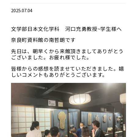
当館について
2025.07.04
メディア実績
文学部日本文化学科 河口充勇教授~学生様へ
奈良町資料館の南哲朗です
活動実績
先日は、朝早くから来館頂きましてありがとう
ございました。お疲れ様でした。
お知らせ
皆様からの感想を読ませていただきました。嬉
しいコメントもありがとうございます。
ブログ
オンラインショップ