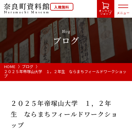
奈良町資料館
入館無料
オンライン
Naramachi
Museum
メニュー
ショップ
Blog
ブログ
HOME
開館カレンダー
HOME
ブログ
２０２５年帝塚山大学 １，２年生 ならまちフィールドワークショッ
プ
展示会・イベント情報
ご利用案内
２０２５年帝塚山大学 １，２年
生 ならまちフィールドワークショ
当館について
ップ