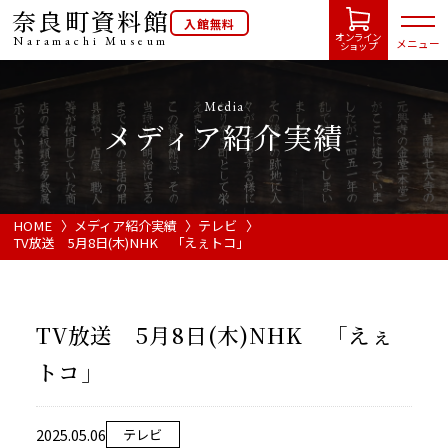
奈良町資料館
入館無料
オンライン
Naramachi
Museum
メニュー
ショップ
Media
メディア紹介実績
HOME
開館カレンダー
HOME
メディア紹介実績
テレビ
TV放送 5月8日(木)NHK 「えぇトコ」
展示会・イベント情報
TV放送 5月8日(木)NHK 「えぇ
ご利用案内
トコ」
当館について
2025.05.06
テレビ