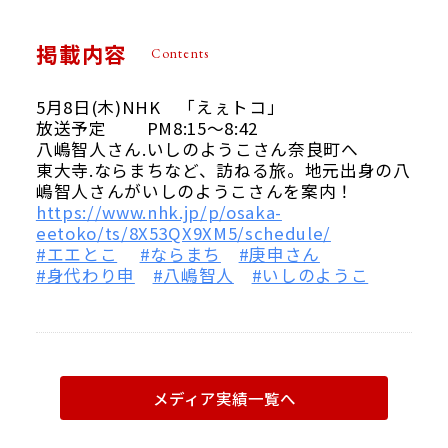
掲載内容
Contents
5月8日(木)NHK 「えぇトコ」
放送予定 PM8:15〜8:42
Google map
八嶋智人さん.いしのようこさん奈良町へ
東大寺.ならまちなど、訪ねる旅。地元出身の八
嶋智人さんがいしのようこさんを案内！
https://www.nhk.jp/p/osaka-
eetoko/ts/8X53QX9XM5/schedule/
#エエとこ
#ならまち
#庚申さん
#身代わり申
#八嶋智人
#いしのようこ
メディア実績一覧へ