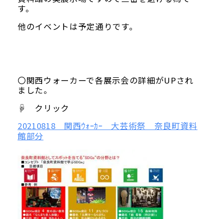
す。
他のイベントは予定通りです。
Google map
〇関西ウォーカーで各展示会の詳細がUPされ
ました。
☟ クリック
20210818 関西ｳｫｰｶｰ 大芸術祭 奈良町資料
館部分