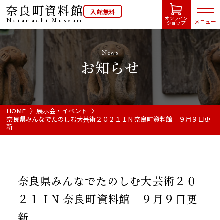
奈良町資料館
入館無料
オンライン
Naramachi
Museum
メニュー
ショップ
News
お知らせ
HOME
開館カレンダー
HOME
展示会・イベント
奈良県みんなでたのしむ大芸術２０２１ＩN 奈良町資料館 ９月９日更
新
展示会・イベント情報
ご利用案内
奈良県みんなでたのしむ大芸術２０
２１ＩN 奈良町資料館 ９月９日更
当館について
新