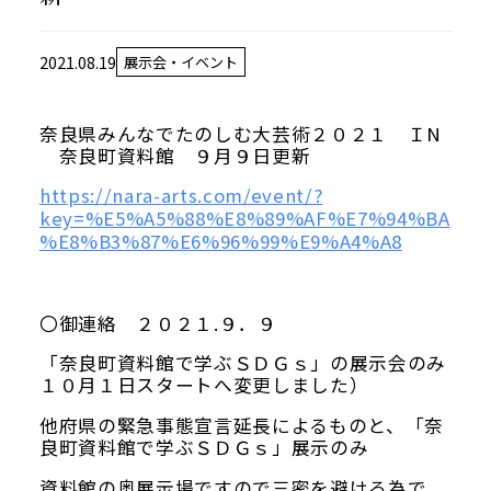
当館について
メディア実績
2021.08.19
展示会・イベント
奈良県みんなでたのしむ大芸術２０２１ ＩN
活動実績
奈良町資料館 ９月９日更新
https://nara-arts.com/event/?
お知らせ
key=%E5%A5%88%E8%89%AF%E7%94%BA
%E8%B3%87%E6%96%99%E9%A4%A8
ブログ
〇御連絡 ２０２１.９．９
「奈良町資料館で学ぶＳＤＧｓ」の展示会のみ
１０月１日スタートへ変更しました）
オンラインショップ
他府県の緊急事態宣言延長によるものと、「奈
良町資料館で学ぶＳＤＧｓ」展示のみ
資料館の奥展示場ですので三密を避ける為で