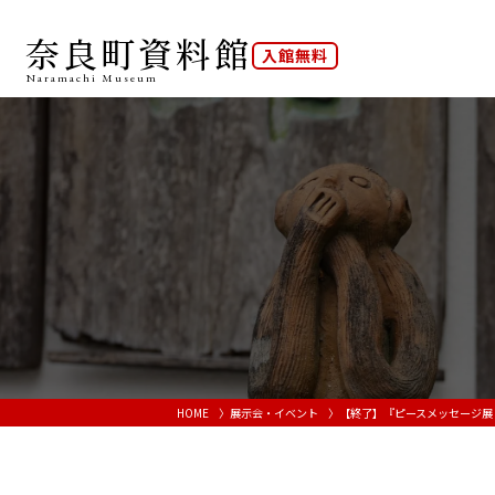
奈良町資料館
入館無料
Naramachi
Museum
HOME
展示会・イベント
【終了】『ピースメッセージ展 