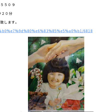
－５５０９
歩２０分
い致します。
%96%b0%e7%9d%80%e6%83%85%e5%a0%b1/6818