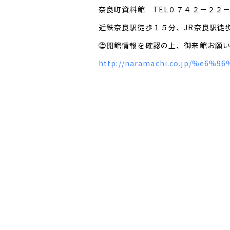
奈良町資料館 TEL０７４２－２２
近鉄奈良駅徒歩１５分、JR奈良駅徒
㊟開館情報を確認の上、御来館お願
http://naramachi.co.jp/%e6