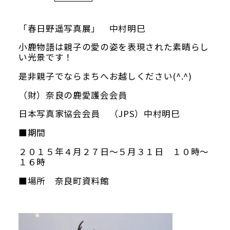
当館について
「春日野遥写真展」 中村明巳
メディア実績
小鹿物語は親子の愛の姿を表現された素晴らし
い光景です！
活動実績
是非親子でならまちへお越しください(^.^)
（財）奈良の鹿愛護会会員
お知らせ
日本写真家協会会員 （JPS）中村明巳
ブログ
■期間
２０１５年４月２７日～５月３１日 １０時～
１６時
■場所 奈良町資料館
オンラインショップ