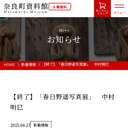
奈良町資料館
入館無料
オンライン
Naramachi
Museum
メニュー
ショップ
News
お知らせ
HOME
開館カレンダー
【終了】「春日野遥写真展」 中村明巳
HOME
新着情報
展示会・イベント情報
【終了】「春日野遥写真展」 中村
ご利用案内
明巳
当館について
2015.04.27
新着情報