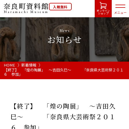
奈良町資料館
入館無料
オンライン
Naramachi
Museum
メニュー
ショップ
News
お知らせ
HOME
開館カレンダー
HOME
新着情報
【終了】 「煌の陶展」 ～吉田久巳～ 「奈良県大芸術祭２０１
６ 参加」
展示会・イベント情報
ご利用案内
【終了】 「煌の陶展」 ～吉田久
巳～ 「奈良県大芸術祭２０１
当館について
６ 参加」