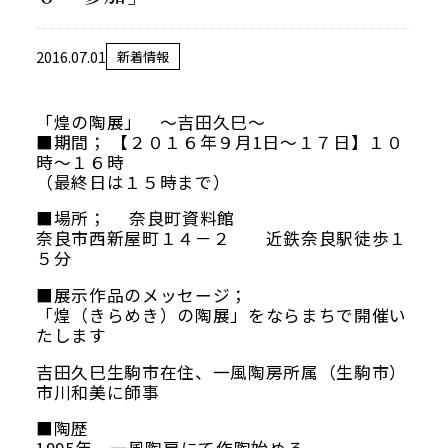
当館について
メディア実績
2016.07.01
新着情報
「煌の陶展」 ～吉田久巳～
活動実績
■期間； 【２０１６年９月1日～１７日】１０
時～１６時
（最終日は１５時まで）
お知らせ
■場所； 奈良町資料館
奈良市西新屋町１４－２ 近鉄奈良駅徒歩１
ブログ
５分
■展示作品のメッセージ；
「煌（きらめき）の陶展」をならまちで開催い
たします
オンラインショップ
吉田久巳生駒市在住、一風陶房所属（生駒市）
市川和美に師事
■陶歴