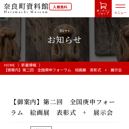
奈良町資料館
入館無料
オンライン
Naramachi
Museum
メニュー
ショップ
News
お知らせ
HOME
開館カレンダー
HOME
新着情報
【御案内】第二回 全国庚申フォーラム 絵画展 表彰式 + 展示会
展示会・イベント情報
ご利用案内
【御案内】第二回 全国庚申フォー
ラム 絵画展 表彰式 + 展示会
当館について