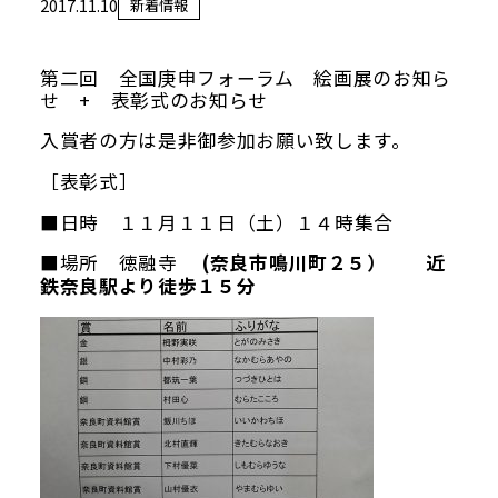
2017.11.10
新着情報
当館について
メディア実績
第二回 全国庚申フォーラム 絵画展のお知ら
せ + 表彰式のお知らせ
入賞者の方は是非御参加お願い致します。
活動実績
［表彰式］
お知らせ
■日時 １１月１１日（土）１４時集合
■場所 徳融寺
(
奈良市鳴川町２５） 近
鉄奈良駅より徒歩１５分
ブログ
オンラインショップ