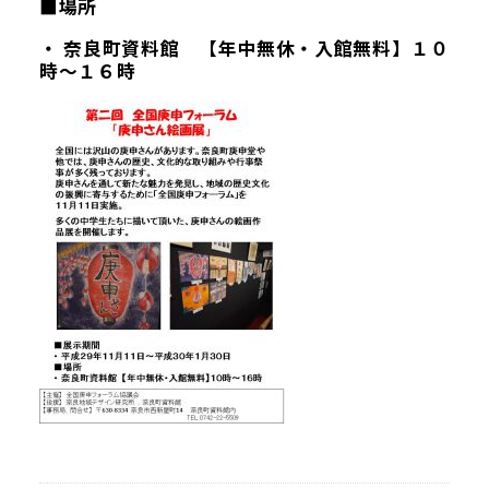
■場所
・ 奈良町資料館
【
年中無休・入館無料
】
１０
時～１６時