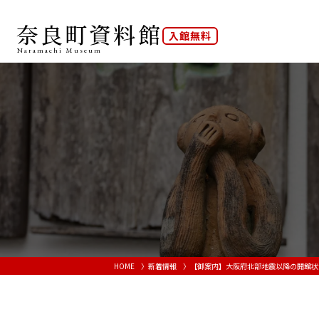
奈良町資料館
入館無料
Naramachi
Museum
HOME
新着情報
【御案内】大阪府北部地震以降の開館