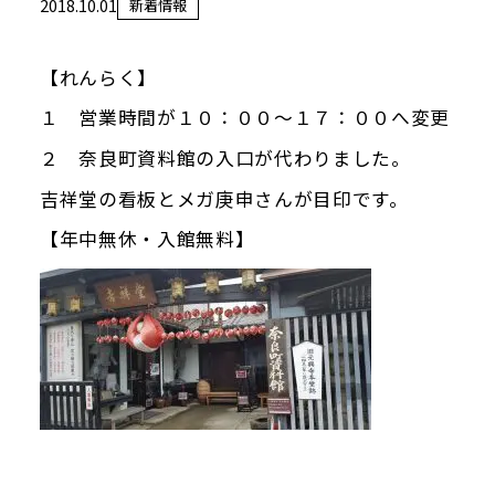
2018.10.01
新着情報
当館について
メディア実績
【れんらく】
１ 営業時間が１０：００～１７：００へ変更
活動実績
２ 奈良町資料館の入口が代わりました。
吉祥堂の看板とメガ庚申さんが目印です。
お知らせ
【年中無休・入館無料】
ブログ
オンラインショップ