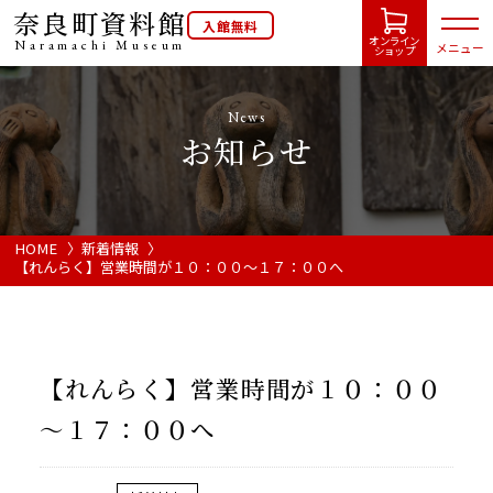
奈良町資料館
入館無料
オンライン
Naramachi
Museum
メニュー
ショップ
News
お知らせ
HOME
開館カレンダー
HOME
新着情報
【れんらく】営業時間が１０：００～１７：００へ
展示会・イベント情報
ご利用案内
【れんらく】営業時間が１０：００
～１７：００へ
当館について