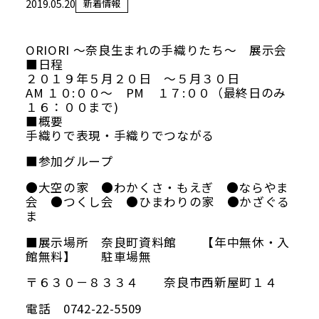
2019.05.20
新着情報
当館について
メディア実績
ORIORI ～奈良生まれの手織りたち～ 展示会
■日程
２０１９年５月２０日 ～５月３０日
AM １０:００～ PM １７:００（最終日のみ
活動実績
１６：００まで)
■概要
手織りで表現・手織りでつながる
お知らせ
■参加グループ
ブログ
●大空の家 ●わかくさ・もえぎ ●ならやま
会 ●つくし会 ●ひまわりの家 ●かざぐる
ま
■展示場所 奈良町資料館 【年中無休・入
館無料】 駐車場無
オンラインショップ
〒６３０－８３３４ 奈良市西新屋町１４
電話 0742-22-5509