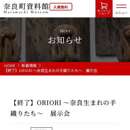
奈良町資料館
入館無料
オンライン
Naramachi
Museum
メニュー
ショップ
News
お知らせ
HOME
開館カレンダー
HOME
新着情報
【終了】ORIORI ～奈良生まれの手織りたち～ 展示会
展示会・イベント情報
ご利用案内
【終了】ORIORI ～奈良生まれの手
織りたち～ 展示会
当館について