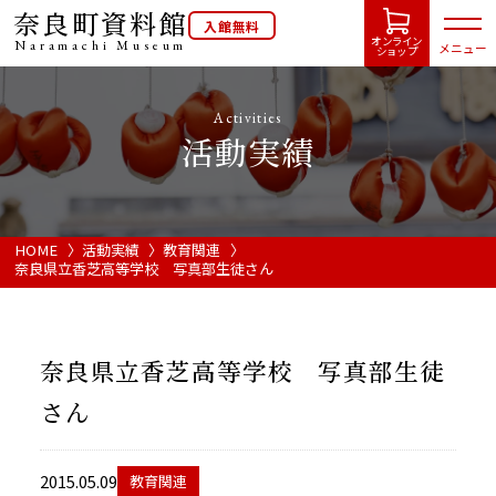
奈良町資料館
入館無料
オンライン
Naramachi
Museum
メニュー
ショップ
Activities
活動実績
HOME
開館カレンダー
HOME
活動実績
教育関連
奈良県立香芝高等学校 写真部生徒さん
展示会・イベント情報
奈良県立香芝高等学校 写真部生徒
ご利用案内
さん
当館について
2015.05.09
教育関連