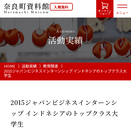
奈良町資料館
入館無料
オンライン
Naramachi
Museum
メニュー
ショップ
Activities
活動実績
HOME
開館カレンダー
HOME
活動実績
教育関連
2015ジャパンビジネスインターンシップ インドネシアのトップクラス大
学生
展示会・イベント情報
ご利用案内
2015ジャパンビジネスインターンシ
ップ インドネシアのトップクラス大
当館について
学生