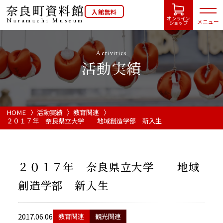
奈良町資料館
入館無料
オンライン
Naramachi
Museum
メニュー
ショップ
Activities
活動実績
HOME
開館カレンダー
HOME
活動実績
教育関連
２０１７年 奈良県立大学 地域創造学部 新入生
展示会・イベント情報
２０１７年 奈良県立大学 地域
ご利用案内
創造学部 新入生
当館について
2017.06.06
教育関連
観光関連