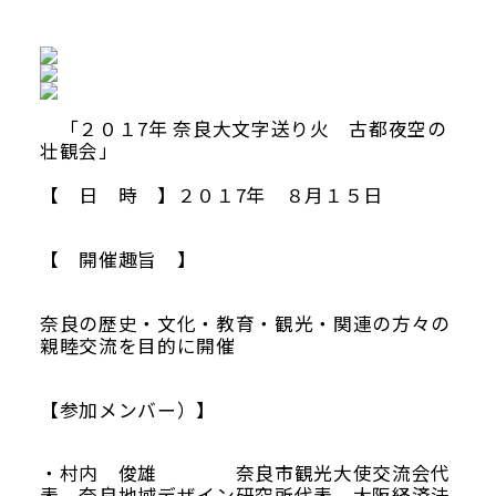
当館について
メディア実績
「２０１7年 奈良大文字送り火 古都夜空の
活動実績
壮観会」
【 日 時 】２０１7年 ８月１５日
お知らせ
【 開催趣旨 】
ブログ
奈良の歴史・文化・教育・観光・関連の方々の
親睦交流を目的に開催
【参加メンバー）】
オンラインショップ
・村内 俊雄 奈良市観光大使交流会代
表 奈良地域デザイン研究所代表 大阪経済法