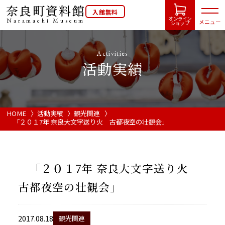
奈良町資料館
入館無料
オンライン
Naramachi
Museum
メニュー
ショップ
Activities
活動実績
HOME
開館カレンダー
HOME
活動実績
観光関連
「２０１7年 奈良大文字送り火 古都夜空の壮観会」
展示会・イベント情報
「２０１7年 奈良大文字送り火
ご利用案内
古都夜空の壮観会」
当館について
2017.08.18
観光関連