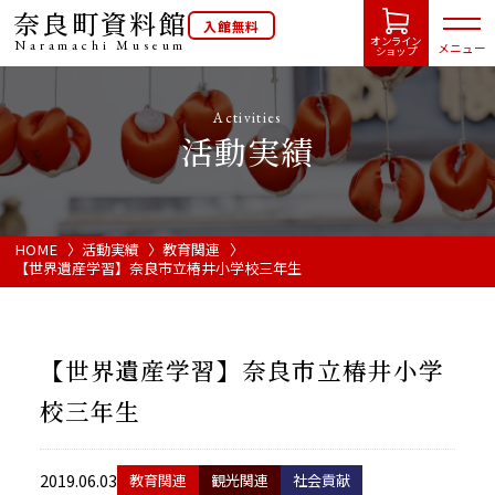
奈良町資料館
入館無料
オンライン
Naramachi
Museum
メニュー
ショップ
Activities
活動実績
HOME
開館カレンダー
HOME
活動実績
教育関連
【世界遺産学習】奈良市立椿井小学校三年生
展示会・イベント情報
【世界遺産学習】奈良市立椿井小学
ご利用案内
校三年生
当館について
2019.06.03
教育関連
観光関連
社会貢献