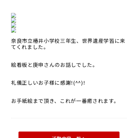
当館について
メディア実績
活動実績
奈良市立椿井小学校三年生、世界遺産学習に来
てくれました。
お知らせ
絵看板と庚申さんのお話しでした。
ブログ
礼儀正しいお子様に感謝!(^^)!
お手紙絵まで頂き、これが一番癒されます。
オンラインショップ