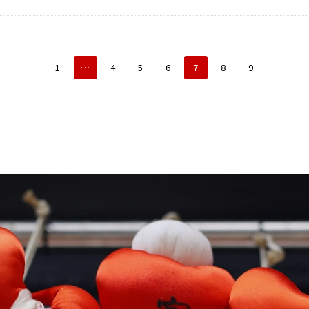
1
…
4
5
6
7
8
9