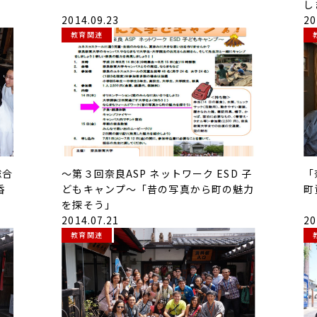
し
2014.09.23
20
教育関連
総合
～第３回奈良ASP ネットワーク ESD 子
「
香
どもキャンプ～「昔の写真から町の魅力
町
を探そう」
2014.07.21
20
教育関連