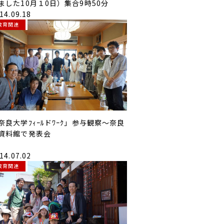
ました10月１0日）集合9時50分
14.09.18
教育関連
奈良大学ﾌｨｰﾙドﾜｰｸ」参与観察～奈良
資料館で発表会
14.07.02
教育関連