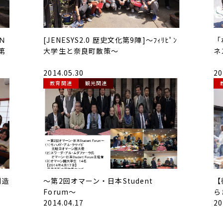
Ｎ
[JENESYS2.0 歴史文化第9陣]～ﾌｨﾘﾋﾟﾝ
「
第
大学生と奈良町散策～
ネ
2014.05.30
20
教育関連
観光関連
創造
～第2回オマーン・日本Student
【
Forum～
ら
2014.04.17
20