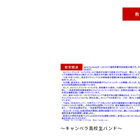
教
教育関連
～キャンベラ高校生バンド～