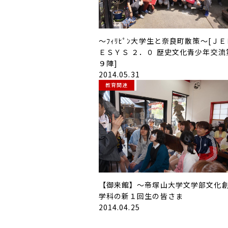
～ﾌｨﾘﾋﾟﾝ大学生と奈良町散策～[ＪＥ
ＥＳＹＳ ２．０ 歴史文化青少年交流
９陣]
2014.05.31
教育関連
【御来館】～帝塚山大学文学部文化
学科の新１回生の皆さま
2014.04.25