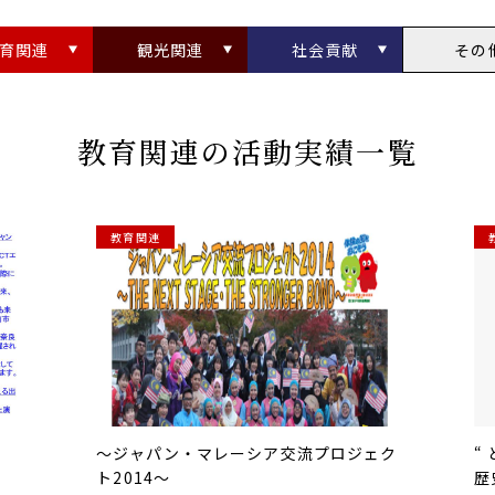
育関連
観光関連
社会貢献
その
教育関連の活動実績一覧
教育関連
～ジャパン・マレーシア交流プロジェク
“
ト2014～
歴