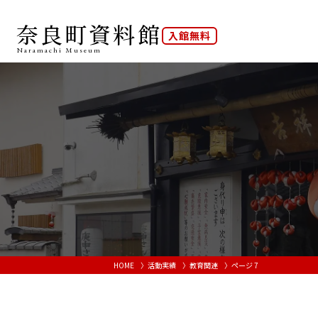
奈良町資料館
入館無料
Naramachi
Museum
HOME
活動実績
教育関連
ページ 7