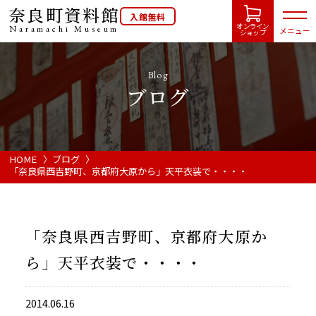
奈良町資料館
入館無料
オンライン
Naramachi
Museum
メニュー
ショップ
Blog
ブログ
HOME
開館カレンダー
HOME
ブログ
「奈良県西吉野町、京都府大原から」天平衣装で・・・・
展示会・イベント情報
「奈良県西吉野町、京都府大原か
ご利用案内
ら」天平衣装で・・・・
当館について
2014.06.16