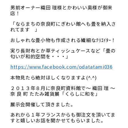
当館について
男前オーナー織田 理様とかわいい奥様が御来
店！
メディア実績
「ならまちの奈良町にぎわい館へも畳を納入さ
れてます 」
活動実績
おしゃれな畳小物も作成される繊細なｸﾘｴｲﾀｰ！
実り長財布とか草ティッシュケースなど「畳の
お知らせ
匂いが和的空間を・・・」
https://www.facebook.com/odatatami036
ブログ
本物見たら絶対ほしくなりますよ(^.^)
２０１３年８月に奈良町資料館で～ 織田 理 ～
奈 良 町 たたみ雑貨展「くらしに和を」
展示会開催して頂きました。
オンラインショップ
あれから１年フランスからも御注文を頂いてま
すと嬉しいお話を聞かせてもらいました。