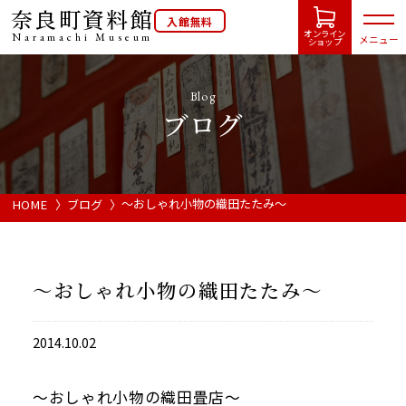
奈良町資料館
入館無料
オンライン
Naramachi
Museum
メニュー
ショップ
Blog
ブログ
HOME
開館カレンダー
～おしゃれ小物の織田たたみ～
HOME
ブログ
展示会・イベント情報
～おしゃれ小物の織田たたみ～
ご利用案内
2014.10.02
当館について
～おしゃれ小物の織田畳店～