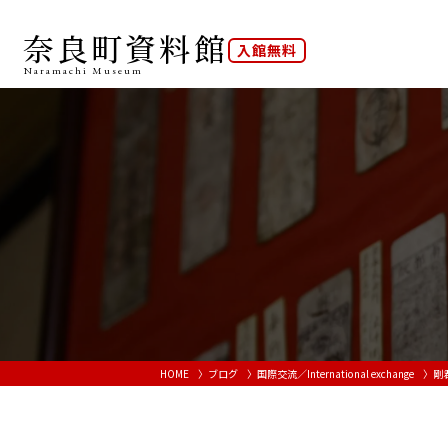
奈良町資料館
入館無料
Naramachi
Museum
HOME
ブログ
国際交流／International exchange
剛