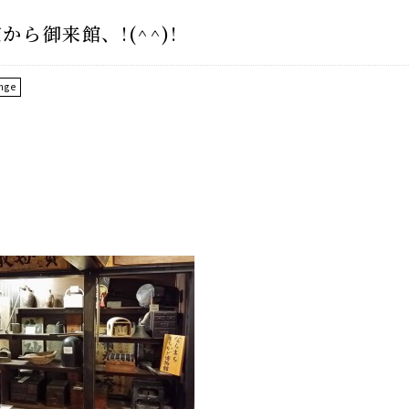
ら御来館、!(^^)!
nge