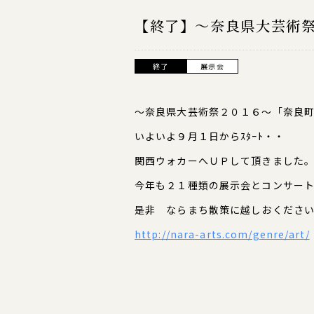
【終了】～奈良県大芸術
終了
展示会
～奈良県大芸術祭２０１６～「奈良
いよいよ９月１日からｽﾀｰﾄ・・
関西ウォカーへＵＰして頂きました
今年も２１種類の展示会とコンサー
是非 ならまち散策に越しおくださ
http://nara-arts.com/genre/art/