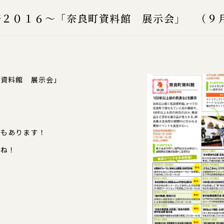
祭２０１６～「奈良町資料館 展示会」 （９
町資料館 展示会」
。
トもあります！
いね！