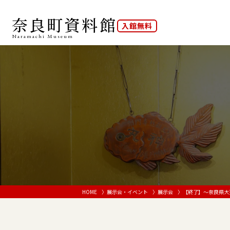
奈良町資料館
入館無料
Naramachi
Museum
HOME
展示会・イベント
展示会
【終了】～奈良県大