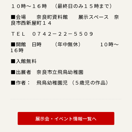
１０時～１６時 （最終日のみ１５時まで）
■会場 奈良町資料館 展示スペース 奈
良市西新屋町１４
ＴＥＬ ０７４２－２２－５５０９
Google map
■開館 日時 （年中無休） 1０時～
1６時
■入館無料
■出展者 奈良市立飛鳥幼稚園
■作者： 飛鳥幼稚園児 （５歳児の作品）
展示会・イベント情報一覧へ