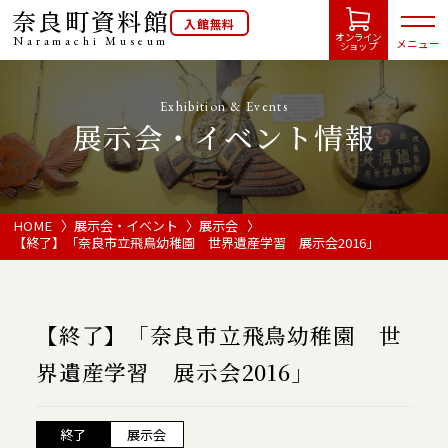
奈良町資料館
入館無料
オンライン
Naramachi
Museum
メニュー
ショップ
Exhibition & Events
展示会・イベント情報
HOME
開館カレンダー
HOME
展示会・イベント
展示会
【終了】「奈良市立飛鳥幼稚園 世界遺産学習 展示会2016」
展示会・イベント情報
【終了】「奈良市立飛鳥幼稚園 世
ご利用案内
界遺産学習 展示会2016」
当館について
終了
展示会