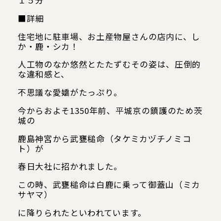
１５分
■詳細
住宅地に駐車場、お土産物屋さんの店内に、し
か・鹿・シカ！
人工物のなか悠然とたたずむその姿は、圧倒的
Google map
な違和感と、
不思議な愛嬌がたっぷり。
今からおよそ1350年前、平城京の鎮護のため茨
城の
鹿島神宮から武甕槌命（タケミカヅチノミコ
ト）が
春日大社に招かれました。
この時、武甕槌命は白鹿に乗って御蓋山（ミカ
サヤマ）
に降りられたといわれています。