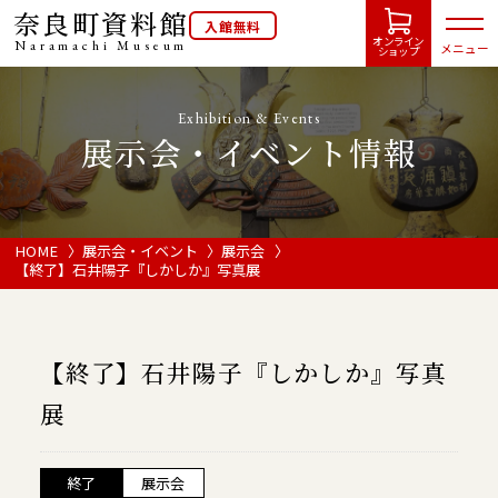
奈良町資料館
入館無料
オンライン
Naramachi
Museum
メニュー
ショップ
Exhibition & Events
展示会・イベント情報
HOME
開館カレンダー
HOME
展示会・イベント
展示会
【終了】石井陽子『しかしか』写真展
展示会・イベント情報
【終了】石井陽子『しかしか』写真
ご利用案内
展
当館について
終了
展示会