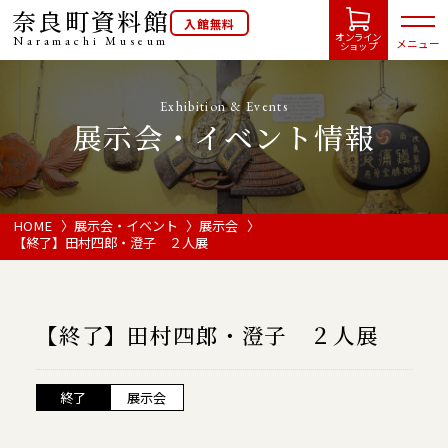
奈良町資料館
入館無料
オンライン
Naramachi
Museum
メニュー
ショップ
Exhibition & Events
展示会・イベント情報
HOME
開館カレンダー
HOME
展示会・イベント
展示会
【終了】田村四郎・澄子 ２人展
展示会・イベント情報
【終了】田村四郎・澄子 ２人展
ご利用案内
終了
展示会
当館について