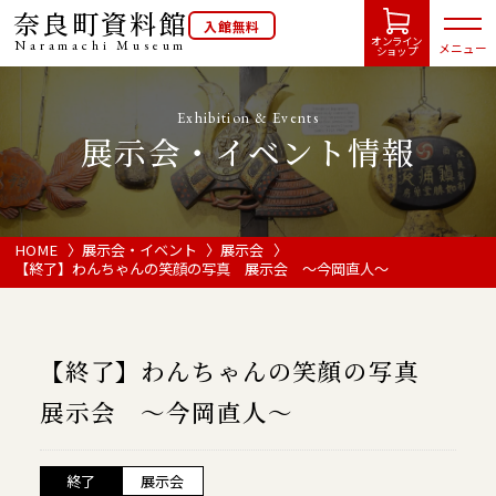
奈良町資料館
入館無料
オンライン
Naramachi
Museum
メニュー
ショップ
Exhibition & Events
展示会・イベント情報
HOME
開館カレンダー
HOME
展示会・イベント
展示会
【終了】わんちゃんの笑顔の写真 展示会 ～今岡直人～
展示会・イベント情報
【終了】わんちゃんの笑顔の写真
ご利用案内
展示会 ～今岡直人～
当館について
終了
展示会