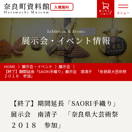
奈良町資料館
入館無料
オンライン
Naramachi
Museum
メニュー
ショップ
Exhibition & Events
展示会・イベント情報
HOME
開館カレンダー
HOME
展示会・イベント
展示会
【終了】期間延長「SAORI手織り」展示会 南清子 「奈良県大芸術祭
２０１８ 参加」
展示会・イベント情報
ご利用案内
【終了】期間延長「SAORI手織り」
展示会 南清子 「奈良県大芸術祭
当館について
２０１８ 参加」