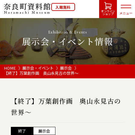
奈良町資料館
入館無料
オンライン
Naramachi
Museum
メニュー
ショップ
Exhibition & Events
展示会・イベント情報
HOME
開館カレンダー
HOME
展示会・イベント
展示会
【終了】万葉創作画 奥山永見古の世界〜
展示会・イベント情報
【終了】万葉創作画 奥山永見古の
ご利用案内
世界〜
当館について
終了
展示会