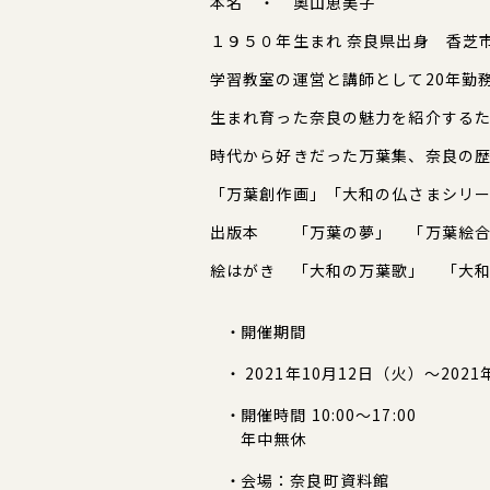
本名 ・ 奧山恵美子
１９５０年生まれ 奈良県出身 香芝
学習教室の運営と講師として20年勤務
生まれ育った奈良の魅力を紹介するた
時代から好きだった万葉集、奈良の歴
「万葉創作画」「大和の仏さまシリ
出版本 「万葉の夢」 「万葉絵合
絵はがき 「大和の万葉歌」 「大
奧山永
開催期間
2021年10月12日（火）〜2021
開催時間
10:00〜17:00
年中無休
会場
：奈良町資料館