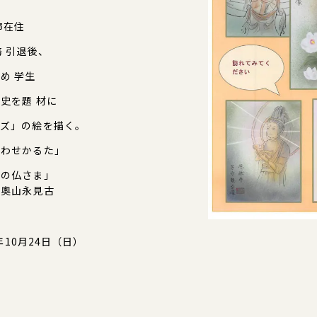
市在住
 引退後、
め 学生
史を題 材に
ーズ」の絵を描く。
わせかるた」
和の仏さま」
見古
年10月24日（日）