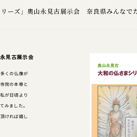
リーズ」奧山永見古展示会 奈良県みんなでた
山永見古展示会
数多くの仏像が
な寺院の本尊と
た私が日頃より
してみました。
て頂ければ嬉し