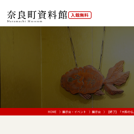
奈良町資料館
入館無料
Naramachi
Museum
HOME
展示会・イベント
展示会
【終了】「大和の仏