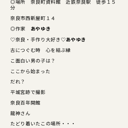
◎場所 奈良町資料館 近鉄奈良駅 徒歩１５
分
奈良市西新屋町１４
◎作家
あやゆき
Google map
♡奈良・手作り大好き♡
あやゆき
古につぐむ時 心を結ぶ縁
こ面白い男の子は？
ここから始まった
だれ？
平城宮跡で撮影
奈良百年開館
龍神さん
たどり着いたこの場所・・・