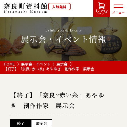
奈良町資料館
入館無料
オンライン
Naramachi
Museum
メニュー
ショップ
Exhibition & Events
展示会・イベント情報
HOME
開館カレンダー
HOME
展示会・イベント
展示会
【終了】『奈良~赤い糸』あやゆき 創作作家 展示会
展示会・イベント情報
【終了】『奈良~赤い糸』あやゆ
ご利用案内
き 創作作家 展示会
当館について
終了
展示会