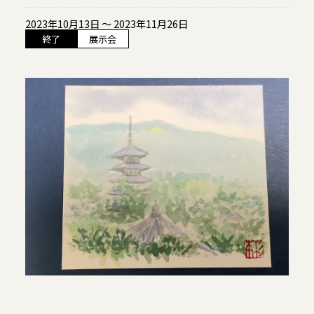
当館について
2023年10月13日 ～ 2023年11月26日
メディア実績
終了
展示会
活動実績
お知らせ
ブログ
オンラインショップ