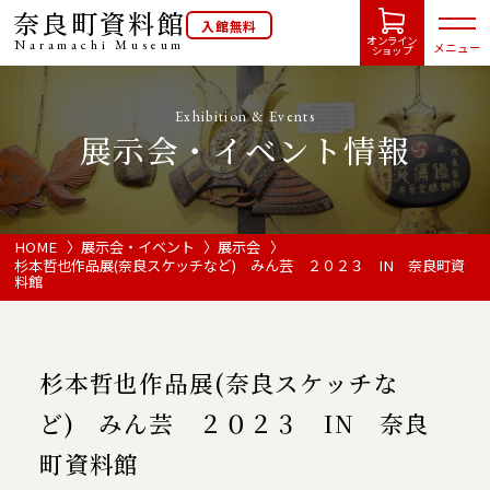
奈良町資料館
入館無料
オンライン
Naramachi
Museum
メニュー
ショップ
Exhibition & Events
展示会・イベント情報
HOME
開館カレンダー
HOME
展示会・イベント
展示会
杉本哲也作品展(奈良スケッチなど) みん芸 ２０２３ IN 奈良町資
料館
展示会・イベント情報
ご利用案内
杉本哲也作品展(奈良スケッチな
ど) みん芸 ２０２３ IN 奈良
当館について
町資料館