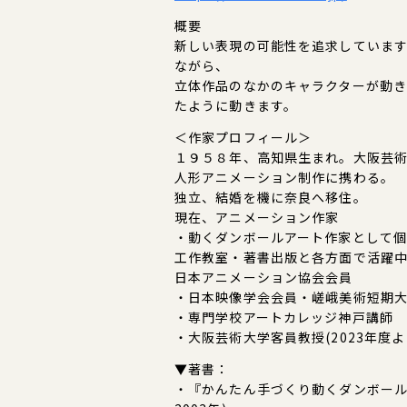
概要
新しい表現の可能性を追求していま
ながら、
立体作品のなかのキャラクターが動
たように動きます。
＜作家プロフィール＞
１９５８年、高知県生まれ。大阪芸
人形アニメーション制作に携わる。
独立、結婚を機に奈良へ移住。
現在、アニメーション作家
・動くダンボールアート作家として
工作教室・著書出版と各方面で活躍
日本アニメーション協会会員
・日本映像学会会員・嵯峨美術短期
・専門学校アートカレッジ神戸講師
・大阪芸術大学客員教授(2023年度
▼著書：
・『かんたん手づくり動くダンボール