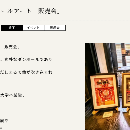
ボールアート 販売会」
日
終了
イベント
展示会
ト 販売会」
す。素朴なダンボールであり
きだしまるで命が吹き込まれ
術大学卒業後、
個展や
中。