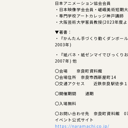
日本アニメーション協会会員
・日本映像学会会員・嵯峨美術短期
・専門学校アートカレッジ神戸講師
・大阪芸術大学客員教授(2023年度
▼著書：
・『かんたん手づくり動くダンボール
2003年)
・『紙バネ・紙ゼンマイでびっくりお
2007年) 他
〇会場 奈良町資料館
〇会場住所 奈良市西新屋町14
〇交通アクセス 近鉄奈良駅徒歩１
〇開催期間 通期
〇入場無料
〇お問い合わせ先 奈良町資料館 0742
イベント公式サイト
https://naramachi.co.jp/