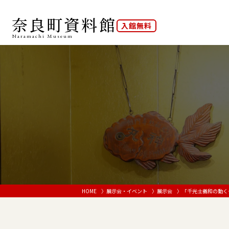
奈良町資料館
入館無料
Naramachi
Museum
HOME
展示会・イベント
展示会
「千光士義和の動