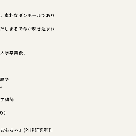
す。素朴なダンボールであり
きだしまるで命が吹き込まれ
術大学卒業後、
個展や
中。
大学講師
より）
おもちゃ』(PHP研究所刊