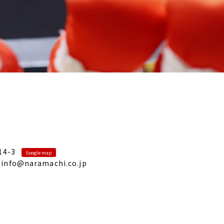
4-3
Google map
info@naramachi.co.jp