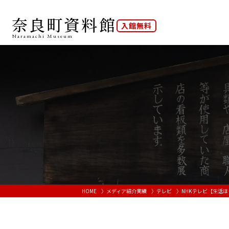
奈良町資料館
入館無料
Naramachi
Museum
HOME
メディア紹介実績
テレビ
NHKテレビ【生活ほっ