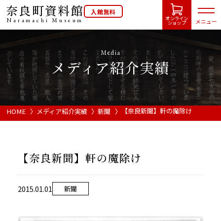
奈良町資料館
入館無料
オンライン
Naramachi
Museum
メニュー
ショップ
Media
メディア紹介実績
HOME
開館カレンダー
【奈良新聞】軒の魔除け
HOME
メディア紹介実績
新聞
展示会・イベント情報
【奈良新聞】軒の魔除け
ご利用案内
2015.01.01
新聞
当館について