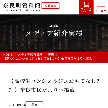
奈良町資料館
入館無料
オンライン
Naramachi
Museum
メニュー
ショップ
Media
メディア紹介実績
HOME
開館カレンダー
HOME
メディア紹介実績
著書
【高校生コンシェルジュおもてなしﾂｱｰ】奈良市民だよりへ掲載
展示会・イベント情報
【高校生コンシェルジュおもてなしﾂ
ご利用案内
ｱｰ】奈良市民だよりへ掲載
当館について
2013.09.04
著書