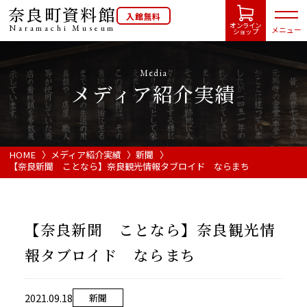
奈良町資料館
入館無料
オンライン
Naramachi
Museum
メニュー
ショップ
Media
メディア紹介実績
HOME
開館カレンダー
HOME
メディア紹介実績
新聞
【奈良新聞 ことなら】奈良観光情報タブロイド ならまち
展示会・イベント情報
【奈良新聞 ことなら】奈良観光情
ご利用案内
報タブロイド ならまち
当館について
2021.09.18
新聞