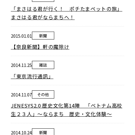
当館について
「まさはる君が行く！ ポチたまペットの旅」
メディア実績
まさはる君がならまちへ！
2015.01.01
新聞
活動実績
【奈良新聞】軒の魔除け
お知らせ
2014.11.25
雑誌
「東京流行通訊」
ブログ
2014.11.07
その他
JENESYS2.0 歴史文化第14陣 「ベトナム高校
オンラインショップ
生２３人」～ならまち 歴史・文化体験～
2014.10.24
新聞