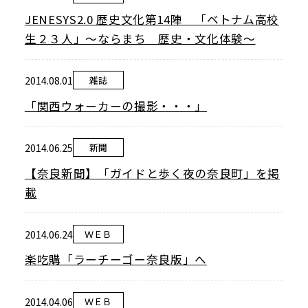
JENESYS2.0 歴史文化第14陣 「ベトナム高校
生２３人」～ならまち 歴史・文化体験～
2014.08.01
雑誌
Google map
「関西ウォーカーの撮影・・・」
2014.06.25
新聞
【奈良新聞】「ガイドと歩く夜の奈良町」を掲
載
2014.06.24
ＷＥＢ
楽吃購「ラーチーゴー奈良版」へ
2014.04.06
ＷＥＢ