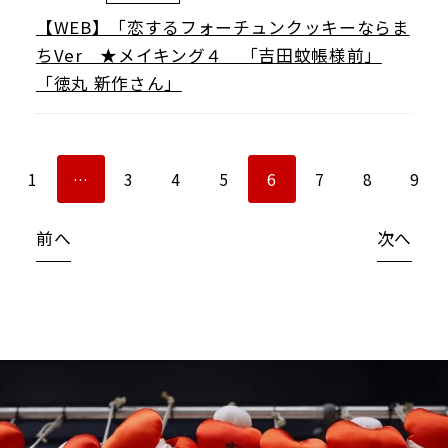
【WEB】「恋するフォーチュンクッキーならま
ちVer ★メイキング４ 「吉田蚊帳様前」
「徳丸 新作さん」
1
…
3
4
5
6
7
8
9
前へ
次へ