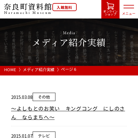
奈良町資料館
入館無料
オンライン
Naramachi
Museum
メニュー
ショップ
Media
メディア紹介実績
HOME
開館カレンダー
ページ 6
HOME
メディア紹介実績
展示会・イベント情報
2015.03.08
その他
ご利用案内
～よしもとのお笑い キングコング にしのさ
ん ならまちへ～
当館について
2015.01.07
テレビ