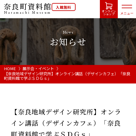
奈良町資料館
入館無料
オンライン
Naramachi
Museum
メニュー
ショップ
News
お知らせ
HOME
開館カレンダー
HOME
展示会・イベント
【奈良地域デザイン研究所】オンライン講話（デザインカフェ）「奈良
町資料館で学ぶＳＤＧｓ」
展示会・イベント情報
ご利用案内
【奈良地域デザイン研究所】オンラ
イン講話（デザインカフェ）「奈良
当館について
町資料館で学ぶＳＤＧｓ」