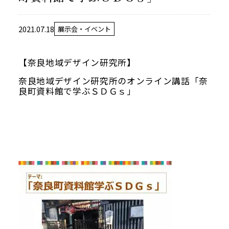
当館について
メディア実績
2021.07.18
展示会・イベント
【奈良地域デザイン研究所】
活動実績
奈良地域デザイン研究所のオンライン講話「奈
良町資料館で学ぶＳＤＧｓ」
お知らせ
ブログ
オンラインショップ