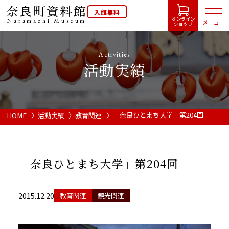
奈良町資料館
入館無料
オンライン
Naramachi
Museum
メニュー
ショップ
Activities
活動実績
HOME
開館カレンダー
「奈良ひとまち大学」第204回
HOME
活動実績
教育関連
展示会・イベント情報
「奈良ひとまち大学」第204回
ご利用案内
2015.12.20
教育関連
観光関連
当館について