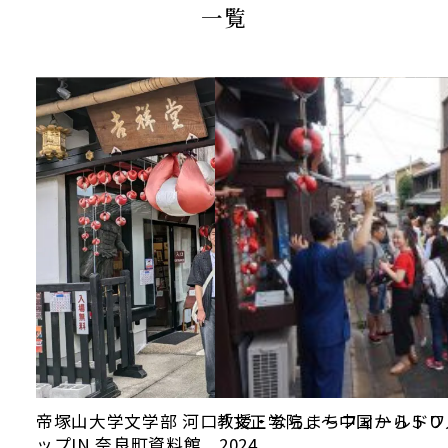
当館について
一覧
メディア実績
活動実績
お知らせ
ブログ
オンラインショップ
帝塚山大学文学部 河口教授・ならまちフィールド
「文正学院」～中国から５０
ップIN 奈良町資料館 2024