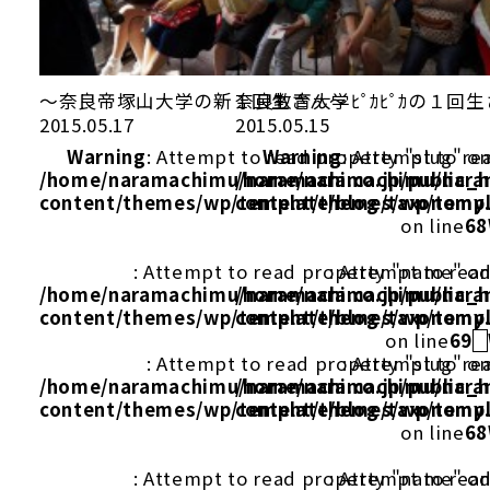
～奈良帝塚山大学の新１回生さん～
奈良教育大学ﾋﾟｶﾋﾟｶの１回
2015.05.17
2015.05.15
Warning
: Attempt to read property "slug" on
Warning
: Attempt to re
/home/naramachimu/naramachi.co.jp/public_
/home/naramachimu/naram
content/themes/wp/template/blog/taxonomy
content/themes/wp/templ
on line
68
: Attempt to read property "name" on
: Attempt to rea
/home/naramachimu/naramachi.co.jp/public_
/home/naramachimu/naram
content/themes/wp/template/blog/taxonomy
content/themes/wp/templ
on line
69
: Attempt to read property "slug" on
: Attempt to re
/home/naramachimu/naramachi.co.jp/public_
/home/naramachimu/naram
content/themes/wp/template/blog/taxonomy
content/themes/wp/templ
on line
68
: Attempt to read property "name" on
: Attempt to rea