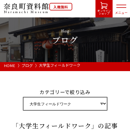
奈良町資料館
入館無料
オンライン
Naramachi
Museum
メニュー
ショップ
Blog
ブログ
HOME
開館カレンダー
大学生フィールドワーク
HOME
ブログ
展示会・イベント情報
カテゴリーで絞り込み
ご利用案内
当館について
「大学生フィールドワーク」の記事