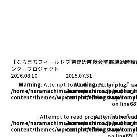
【ならまちフィールドワーク】奈良大学地域連携教
「奈良大学社会学部課題発表
ンタープロジェクト
2016.08.10
2015.07.31
Warning
: Attempt to read property "slug" on
Warning
: Attempt to re
/home/naramachimu/naramachi.co.jp/public_
/home/naramachimu/naram
content/themes/wp/template/blog/taxonomy
content/themes/wp/templ
on line
68
: Attempt to read property "name" on
: Attempt to rea
/home/naramachimu/naramachi.co.jp/public_
/home/naramachimu/naram
content/themes/wp/template/blog/taxonomy
content/themes/wp/templ
on line
69