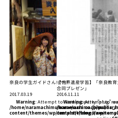
奈良の学生ガイドさん!(^^)!
【世界遺産学習】「奈良教育
合同プレゼン」
2017.03.19
2016.11.11
Warning
: Attempt to read property "slug" on
Warning
: Attempt to re
/home/naramachimu/naramachi.co.jp/public_
/home/naramachimu/naram
content/themes/wp/template/blog/taxonomy
content/themes/wp/templ